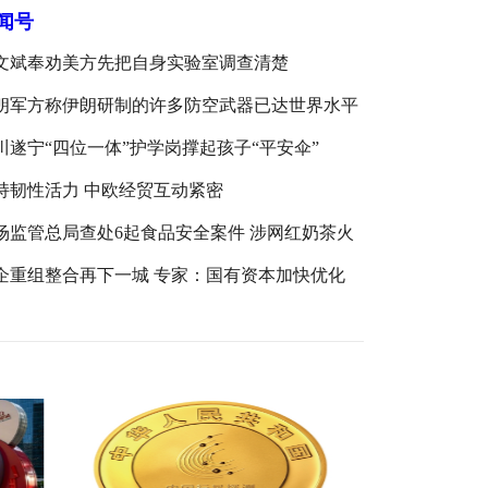
闻号
文斌奉劝美方先把自身实验室调查清楚
朗军方称伊朗研制的许多防空武器已达世界水平
川遂宁“四位一体”护学岗撑起孩子“平安伞”
持韧性活力 中欧经贸互动紧密
场监管总局查处6起食品安全案件 涉网红奶茶火
及快餐店
企重组整合再下一城 专家：国有资本加快优化
局与结构调整