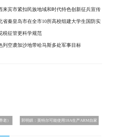
西来宾市紧扣民族地域和时代特色创新征兵宣传
北省秦皇岛市在全市10所高校组建大学生国防实
团
花税征管更科学规范
色列空袭加沙地带哈马斯多处军事目标
RM自家
有效金融制度(关于有效金融制度的简介)
西安电子科技大