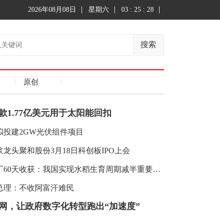
2026年08月08日
星期六
03 : 25 : 28
搜索
原创
华夏基金旗下500成长ETF正式上市 发行规模2.54
款1.77亿美元用于太阳能回扣
拟投建2GW光伏组件项目
龙头聚和股份3月18日科创板IPO上会
植物工厂60天收获：我国实现水稻生育周期减半重要突破
总理：不收阿富汗难民
网，让政府数字化转型跑出“加速度”