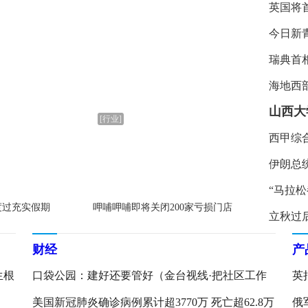
英国将
今日新
瑞典首
海地西部
[行业]
西甲综
伊朗总
度过充实假期
呷哺呷哺即将关闭200家亏损门店
立秋过
财经
产
生根
口袋公园：建好还要管好（金台视线·把社区工作
英
做到家③）
美国新冠肺炎确诊病例累计超3770万 死亡超62.8万
俄