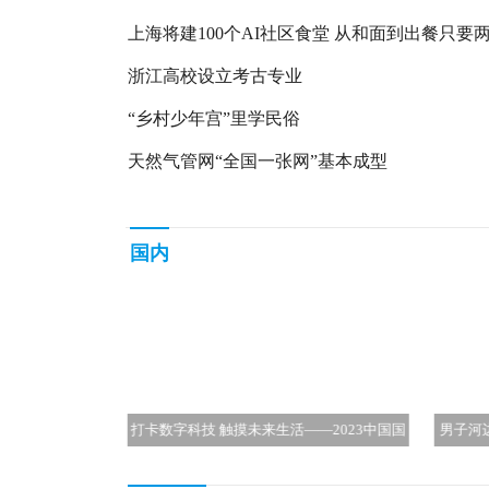
上海将建100个AI社区食堂 从和面到出餐只要
钟
浙江高校设立考古专业
“乡村少年宫”里学民俗
天然气管网“全国一张网”基本成型
国内
—2023中国国
男子河边用钢筋磨针坚持2000多天！网友：
父母养
日市民观展热情
这是HRB400螺纹钢 完全没可能