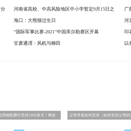
两分
河南省高校、中高风险地区中小学暂定9月15日之
广
前不返校
海口：大熊猫过生日
河
践
“国际军事比赛-2021”中国库尔勒赛区开幕
印
甘肃通渭：风机与梯田
以
老如何安排（如何安排父母的养老）
郭明錤：英特尔可能使用18A生产A
芯片