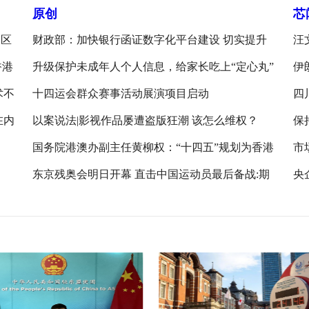
原创
芯
元区
财政部：加快银行函证数字化平台建设 切实提升
汪
资本市场审计质量
香港
升级保护未成年人个人信息，给家长吃上“定心丸”
伊
术不
十四运会群众赛事活动展演项目启动
四
在内
以案说法|影视作品屡遭盗版狂潮 该怎么维权？
保
国务院港澳办副主任黄柳权：“十四五”规划为香港
市
提供重要机遇
锅
东京残奥会明日开幕 直击中国运动员最后备战:期
央
待圆梦
布