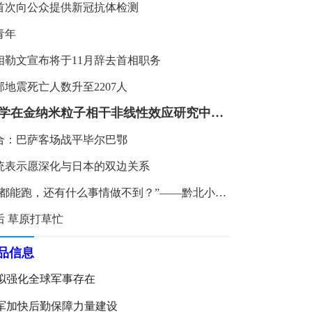
首次向公众提供新冠抗体检测
青年
相勒文宣布将于11月辞去首相职务
地震死亡人数升至2207人
山西大学在金纳米粒子相干非线性效应研究中取得重要进展
合：巴萨客场战平毕尔巴鄂
统表示愿深化与日本的双边关系
“马拉松都能跑，还有什么事情做不到？”——黔北小伙逐梦记
后 草原打草忙
品信息
拟强化全球军事存在
军加快后勤保障力量建设