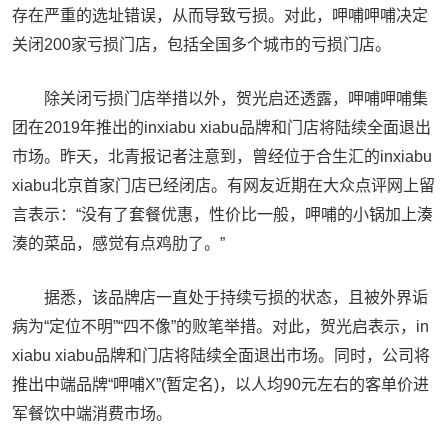
存在严重的选址错误，从而导致亏损。对此，呷哺呷哺决定
关闭200家亏损门店，包括全国多个城市的亏损门店。
除关闭亏损门店举措以外，贺光启还透露，呷哺呷哺集
团在2019年推出的inxiabu xiabu品牌和门店将陆续全面退出
市场。昨天，北青报记者注意到，曾经位于合生汇的inxiabu
xiabu北京首家门店已经闭店。有网友近期在大众点评网上留
言表示：“没有了套餐优惠，性价比一般，呷哺的小锅加上湊
湊的菜品，感觉有点鸡肋了。”
据悉，该品牌店一直处于持续亏损的状态，且被外界诟
病为“定位不明”“四不像”的败笔举措。对此，贺光启表示，in
xiabu xiabu品牌和门店将陆续全面退出市场。同时，公司将
推出中端品牌“呷哺X”(暂定名)，以人均90元左右的客单价进
军餐饮中端消费市场。