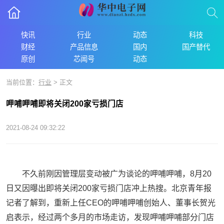
快讯
行业
动态
科技
财经
产品信息
国内
国产替代
原创
芯闻号
动态
当前位置：
行业
> 正文
呷哺呷哺即将关闭200家亏损门店
2021-08-24 09:32:22
不久前刚因管理层变动被广为谈论的呷哺呷哺，8月20
日又因曝出即将关闭200家亏损门店冲上热搜。北京青年报
记者了解到，重新上任CEO的呷哺呷哺创始人、董事长贺光
启表示，经过两个多月的市场走访，发现呷哺呷哺部分门店