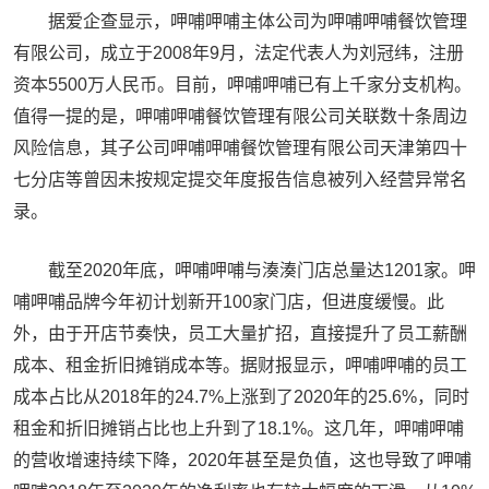
据爱企查显示，呷哺呷哺主体公司为呷哺呷哺餐饮管理
有限公司，成立于2008年9月，法定代表人为刘冠纬，注册
资本5500万人民币。目前，呷哺呷哺已有上千家分支机构。
值得一提的是，呷哺呷哺餐饮管理有限公司关联数十条周边
风险信息，其子公司呷哺呷哺餐饮管理有限公司天津第四十
七分店等曾因未按规定提交年度报告信息被列入经营异常名
录。
截至2020年底，呷哺呷哺与湊湊门店总量达1201家。呷
哺呷哺品牌今年初计划新开100家门店，但进度缓慢。此
外，由于开店节奏快，员工大量扩招，直接提升了员工薪酬
成本、租金折旧摊销成本等。据财报显示，呷哺呷哺的员工
成本占比从2018年的24.7%上涨到了2020年的25.6%，同时
租金和折旧摊销占比也上升到了18.1%。这几年，呷哺呷哺
的营收增速持续下降，2020年甚至是负值，这也导致了呷哺