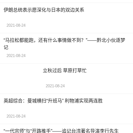
伊朗总统表示愿深化与日本的双边关系
2021-08-24
“马拉松都能跑，还有什么事情做不到？”——黔北小伙逐梦
记
2021-08-24
立秋过后 草原打草忙
2021-08-24
英超综合：曼城横扫“升班马” 利物浦实现两连胜
2021-08-24
“一代宗师”与“开路推手”——追记台湾著名导演李行先生