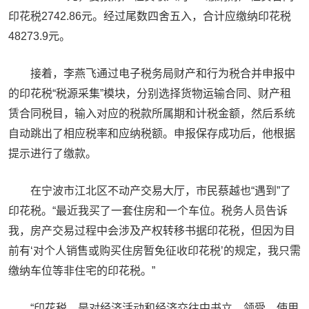
印花税2742.86元。经过尾数四舍五入，合计应缴纳印花税
48273.9元。
接着，李燕飞通过电子税务局财产和行为税合并申报中
的印花税“税源采集”模块，分别选择货物运输合同、财产租
赁合同税目，输入对应的税款所属期和计税金额，然后系统
自动跳出了相应税率和应纳税额。申报保存成功后，他根据
提示进行了缴款。
在宁波市江北区不动产交易大厅，市民蔡越也“遇到”了
印花税。“最近我买了一套住房和一个车位。税务人员告诉
我，房产交易过程中会涉及产权转移书据印花税，但因为目
前有‘对个人销售或购买住房暂免征收印花税’的规定，我只需
缴纳车位等非住宅的印花税。”
“印花税，是对经济活动和经济交往中书立、领受、使用