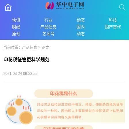
快讯
行业
动态
科技
财经
产品信息
国内
国产替代
原创
芯闻号
动态
当前位置：
产品信息
> 正文
印花税征管更科学规范
2021-08-24 09:32:58