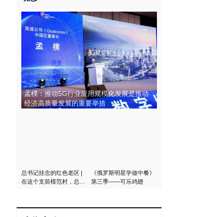
孟樸：推动5G行业应用规模化发展是推动
经济高质量发展的重要举措
总书记挂念的红色老区 |
《俄罗斯明星学做中餐》
在这个支前模范村，总书
第三季——可乐鸡翅
记说了三个“不能忘记”