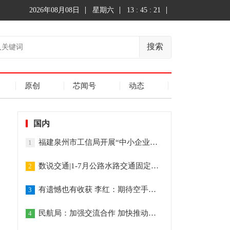
2026年08月08日
星期六
13 : 45 : 21
搜索
原创
芯闻号
动态
国内
福建泉州市工信局开展“中小企业服务月”活动
1
数说交通|1-7月公路水路交通固定资产投资达14694亿元
2
有遗憾也有收获 李红：期待空手道重回奥运的那天
3
民航局：加强交流合作 加快推动全球民航恢复发展
4