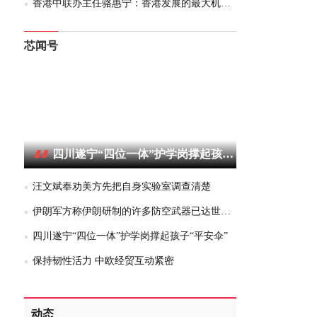
香港中联办主任骆惠宁：香港发展的最大机遇在内地
芯闻号
四川遂宁“四位一体”护学岗撑起孩子“平安伞”
汪文斌奉劝美方先把自身实验室调查清楚
伊朗军方称伊朗研制的许多防空武器已达世界水平
四川遂宁“四位一体”护学岗撑起孩子“平安伞”
保持韧性活力 中欧经贸互动紧密
动态