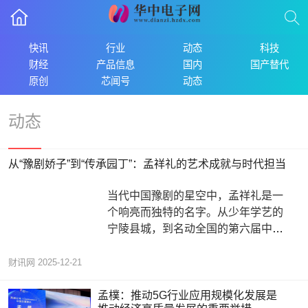
快讯
行业
动态
科技
财经
产品信息
国内
国产替代
原创
芯闻号
动态
动态
从“豫剧娇子”到“传承园丁”：孟祥礼的艺术成就与时代担当
当代中国豫剧的星空中，孟祥礼是一
个响亮而独特的名字。从少年学艺的
宁陵县城，到名动全国的第六届中国
艺术节，再到执掌河南豫剧院青年团
的
财讯网
2025-12-21
孟樸：推动5G行业应用规模化发展是