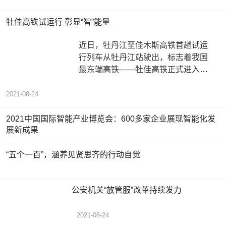
牡佳高铁试运行 彰显“智”能量
近日，牡丹江至佳木斯高铁首趟试运
行列车从牡丹江站驶出，标志着我国
最东端高铁——牡佳高铁正式进入运
行试验阶段，预计9月底具备全线开通
2021-08-24
2021中国国际智能产业博览会：600多家企业展现智能化发
展新成果
“五个一百”，涵养见贤思齐的行动自觉
公安机关“放管服”改革持续发力
2021-08-24