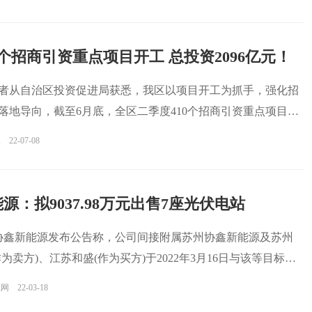
0个招商引资重点项目开工 总投资2096亿元！
记者从自治区投资促进局获悉，我区以项目开工为抓手，强化招
落地导向，截至6月底，全区二季度410个招商引资重点项目开
报
22-07-08
源：拟9037.98万元出售7座光伏电站
，协鑫新能源发布公告称，公司间接附属苏州协鑫新能源及苏州
为卖方)、江苏和盛(作为买方)于2022年3月16日与该等目标公
源网
22-03-18