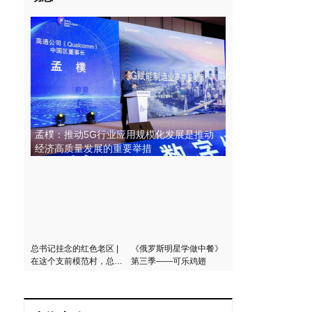
孟樸：推动5G行业应用规模化发展是推动
经济高质量发展的重要举措
总书记挂念的红色老区 |
《俄罗斯明星学做中餐》
在这个支前模范村，总书
第三季——可乐鸡翅
记说了三个“不能忘记”