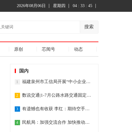
2026年08月06日
星期四
04 : 33 : 45
搜索
原创
芯闻号
动态
国内
福建泉州市工信局开展“中小企业服务月”活动
1
数说交通|1-7月公路水路交通固定资产投资达14694亿元
2
有遗憾也有收获 李红：期待空手道重回奥运的那天
3
民航局：加强交流合作 加快推动全球民航恢复发展
4