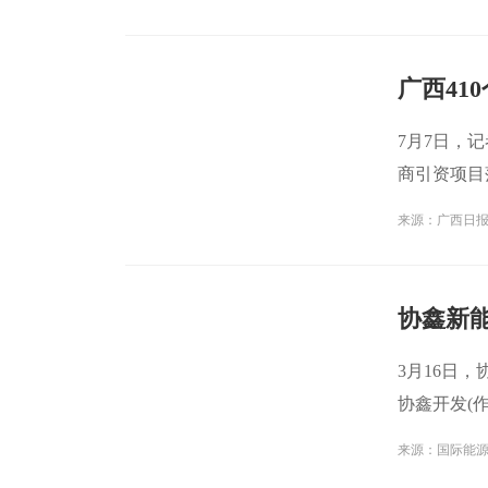
广西41
7月7日，
商引资项目
工
来源：广西日
协鑫新能
3月16日
协鑫开发(作
司
来源：国际能