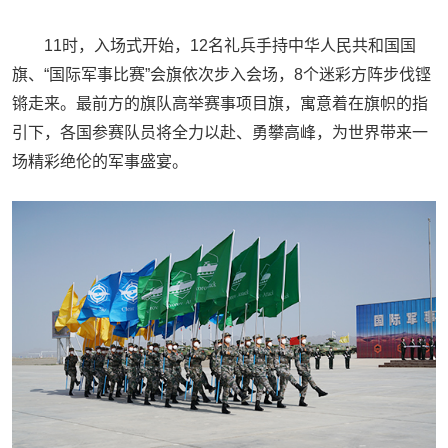
11时，入场式开始，12名礼兵手持中华人民共和国国
旗、“国际军事比赛”会旗依次步入会场，8个迷彩方阵步伐铿
锵走来。最前方的旗队高举赛事项目旗，寓意着在旗帜的指
引下，各国参赛队员将全力以赴、勇攀高峰，为世界带来一
场精彩绝伦的军事盛宴。