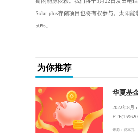
斯的能源依赖。我们将于3月22日发出电
Solar plus存储项目也将有权参与。
50%。
关键词：
捷克拨款
太阳能回扣
光伏
为你推荐
华夏基金
2022年8
ETF(159
交额1 17亿
来源：资本邦