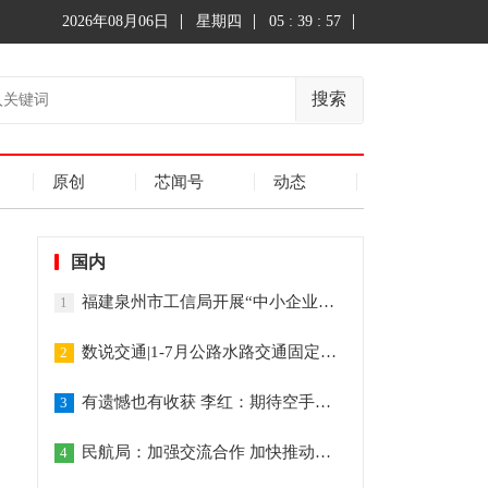
2026年08月06日
星期四
05 : 39 : 57
搜索
原创
芯闻号
动态
国内
福建泉州市工信局开展“中小企业服务月”活动
1
数说交通|1-7月公路水路交通固定资产投资达14694亿元
2
有遗憾也有收获 李红：期待空手道重回奥运的那天
3
民航局：加强交流合作 加快推动全球民航恢复发展
4