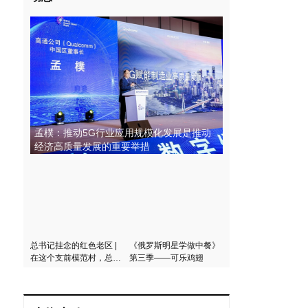
孟樸：推动5G行业应用规模化发展是推动
经济高质量发展的重要举措
总书记挂念的红色老区 |
《俄罗斯明星学做中餐》
在这个支前模范村，总书
第三季——可乐鸡翅
记说了三个“不能忘记”