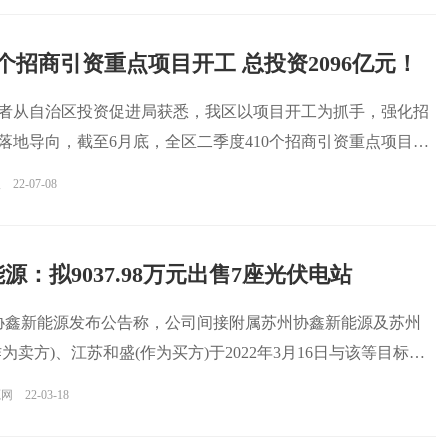
0个招商引资重点项目开工 总投资2096亿元！
记者从自治区投资促进局获悉，我区以项目开工为抓手，强化招
落地导向，截至6月底，全区二季度410个招商引资重点项目开
报
22-07-08
源：拟9037.98万元出售7座光伏电站
，协鑫新能源发布公告称，公司间接附属苏州协鑫新能源及苏州
为卖方)、江苏和盛(作为买方)于2022年3月16日与该等目标公
源网
22-03-18