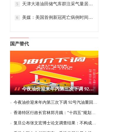
天津大港油田储气库群注采气量居全国首位
5
美媒：美国首例新冠死亡病例时间提前
6
国产替代
今夜油价迎来年内第三次下调 92号汽油重回6元区间
今夜油价迎来年内第三次下调 92号汽油重回6元区间
香港特区行政长官林郑月娥：“十四五”规划为香港带来千载难逢的机遇
复旦公布张文宏博士论文调查结果：不构成学术不端或学术不当