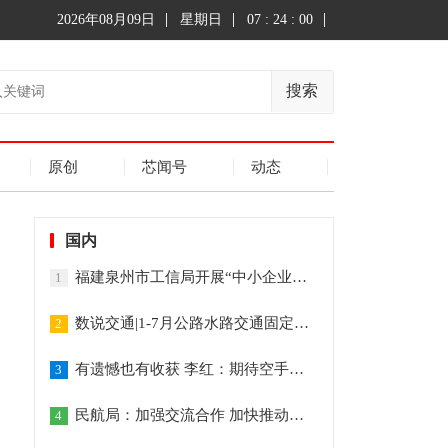
2026年08月09日
星期日
07 : 24 : 01
搜索
原创
芯闻号
动态
国内
福建泉州市工信局开展“中小企业服务月”活动
1
数说交通|1-7月公路水路交通固定资产投资达14694亿元
2
有遗憾也有收获 李红：期待空手道重回奥运的那天
3
民航局：加强交流合作 加快推动全球民航恢复发展
4