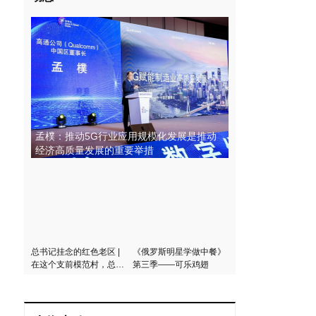
孟樸：推动5G行业应用规模化发展是推动
经济高质量发展的重要举措
总书记挂念的红色老区 |
《俄罗斯明星学做中餐》
在这个支前模范村，总书
第三季——可乐鸡翅
记说了三个“不能忘记”