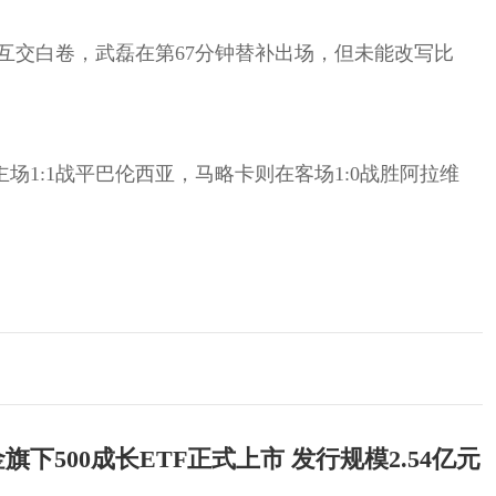
尔互交白卷，武磊在第67分钟替补出场，但未能改写比
场1:1战平巴伦西亚，马略卡则在客场1:0战胜阿拉维
旗下500成长ETF正式上市 发行规模2.54亿元