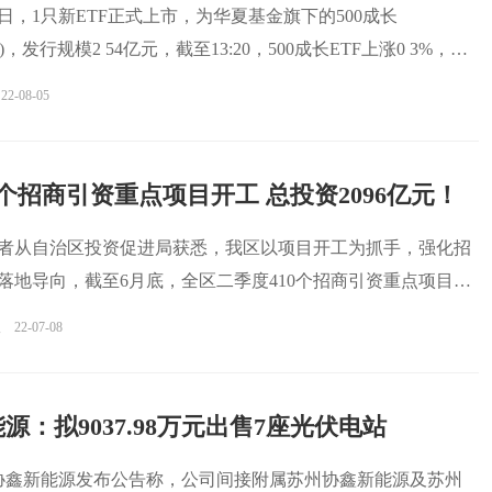
月5日，1只新ETF正式上市，为华夏基金旗下的500成长
620)，发行规模2 54亿元，截至13:20，500成长ETF上涨0 3%，成
22-08-05
0个招商引资重点项目开工 总投资2096亿元！
记者从自治区投资促进局获悉，我区以项目开工为抓手，强化招
落地导向，截至6月底，全区二季度410个招商引资重点项目开
报
22-07-08
源：拟9037.98万元出售7座光伏电站
，协鑫新能源发布公告称，公司间接附属苏州协鑫新能源及苏州