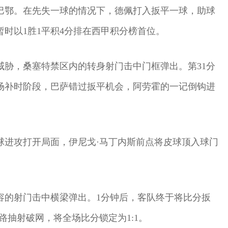
巴鄂。在先失一球的情况下，德佩打入扳平一球，助球
时以1胜1平积4分排在西甲积分榜首位。
威胁，桑塞特禁区内的转身射门击中门框弹出。第31分
场补时阶段，巴萨错过扳平机会，阿劳霍的一记倒钩进
球进攻打开局面，伊尼戈·马丁内斯前点将皮球顶入球门
容的射门击中横梁弹出。1分钟后，客队终于将比分扳
路抽射破网，将全场比分锁定为1:1。