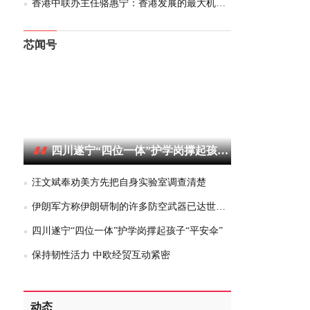
香港中联办主任骆惠宁：香港发展的最大机遇在内地
芯闻号
四川遂宁“四位一体”护学岗撑起孩子“平安伞”
汪文斌奉劝美方先把自身实验室调查清楚
伊朗军方称伊朗研制的许多防空武器已达世界水平
四川遂宁“四位一体”护学岗撑起孩子“平安伞”
保持韧性活力 中欧经贸互动紧密
动态