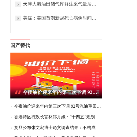
天津大港油田储气库群注采气量居全国首位
5
美媒：美国首例新冠死亡病例时间提前
6
国产替代
今夜油价迎来年内第三次下调 92号汽油重回6元区间
今夜油价迎来年内第三次下调 92号汽油重回6元区间
香港特区行政长官林郑月娥：“十四五”规划为香港带来千载难逢的机遇
复旦公布张文宏博士论文调查结果：不构成学术不端或学术不当