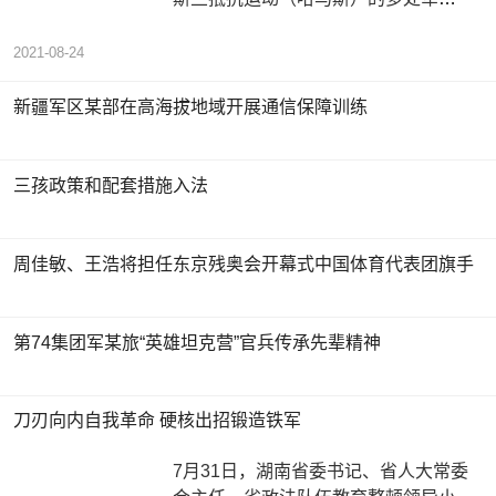
目标。据以色列媒体报道，空袭发生
于
2021-08-24
新疆军区某部在高海拔地域开展通信保障训练
三孩政策和配套措施入法
周佳敏、王浩将担任东京残奥会开幕式中国体育代表团旗手
第74集团军某旅“英雄坦克营”官兵传承先辈精神
刀刃向内自我革命 硬核出招锻造铁军
7月31日，湖南省委书记、省人大常委