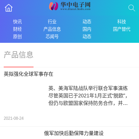
快讯
行业
动态
科技
财经
产品信息
国内
国产替代
原创
芯闻号
动态
产品信息
英拟强化全球军事存在
英、美海军陆战队举行联合军事演练
尽管英国已于2021年1月正式“脱欧”，
但仍与欧盟国家保持防务合作，并紧
跟美国在全球“刷存在感”。据报
2021-08-24
俄军加快后勤保障力量建设