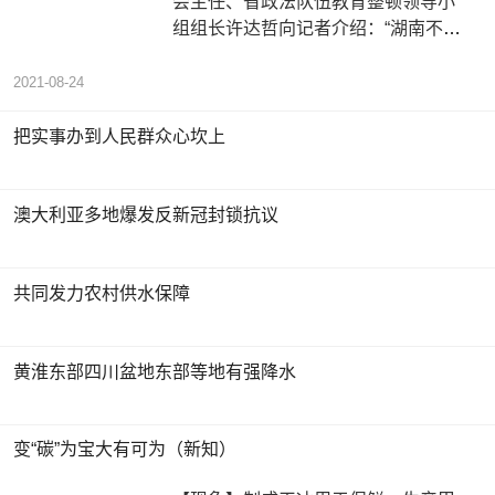
会主任、省政法队伍教育整顿领导小
组组长许达哲向记者介绍：“湖南不断
把政法队伍教育整顿引向深入，为
2021-08-24
把实事办到人民群众心坎上
澳大利亚多地爆发反新冠封锁抗议
共同发力农村供水保障
黄淮东部四川盆地东部等地有强降水
变“碳”为宝大有可为（新知）