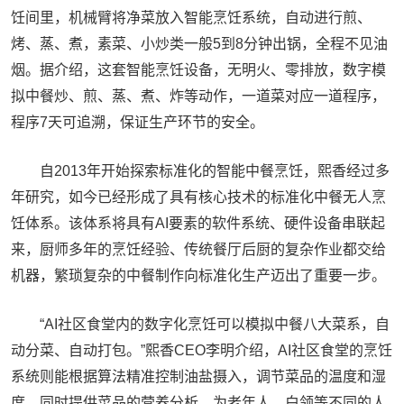
饪间里，机械臂将净菜放入智能烹饪系统，自动进行煎、
烤、蒸、煮，素菜、小炒类一般5到8分钟出锅，全程不见油
烟。据介绍，这套智能烹饪设备，无明火、零排放，数字模
拟中餐炒、煎、蒸、煮、炸等动作，一道菜对应一道程序，
程序7天可追溯，保证生产环节的安全。
自2013年开始探索标准化的智能中餐烹饪，熙香经过多
年研究，如今已经形成了具有核心技术的标准化中餐无人烹
饪体系。该体系将具有AI要素的软件系统、硬件设备串联起
来，厨师多年的烹饪经验、传统餐厅后厨的复杂作业都交给
机器，繁琐复杂的中餐制作向标准化生产迈出了重要一步。
“AI社区食堂内的数字化烹饪可以模拟中餐八大菜系，自
动分菜、自动打包。”熙香CEO李明介绍，AI社区食堂的烹饪
系统则能根据算法精准控制油盐摄入，调节菜品的温度和湿
度，同时提供菜品的营养分析，为老年人、白领等不同的人