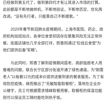
已经做到第五代了，做到第四代才有让其进入市场的打算。
此前都是不断地做样机，不断地验证，不断地否定、优化再
改进。“没有先行者，只能靠自己不断摸索。”
2020年春节新冠肺炎疫情期间，上海市医院、药企、政
府机构加班加点，各单位食堂却因存在聚集风险无法正常供
餐，街面店铺也几乎全部打烊，熙香则通过“在线云食堂”为
他们提供后备“军粮”。
与此同时，熙香了解到疫情期间孤老、高龄独居老人用
餐难的问题，联合长宁区部分街道开通了绿色通道，为“刚需
老人”以每餐12元的成本价提供送餐到家的餐食服务。为了有
效防控疫情，继而推出了“无触智能取餐柜”，落地在企业办
公楼宇，员工可根据需求错峰取餐用餐，取餐柜的保温功能
则可以保证员工随时能吃到热乎饭。