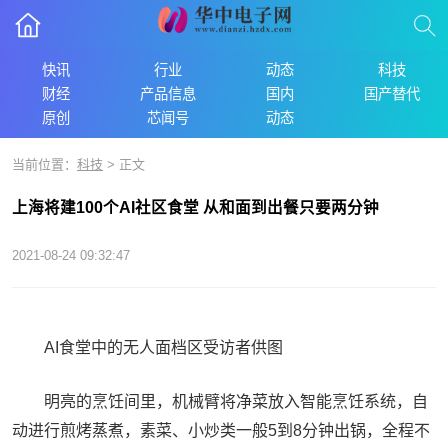
快讯
行业
动态
科技
财经
产品信息
国内
国产替代
原创
芯闻号
动态
当前位置：
科技
> 正文
上海将建100个AI社区食堂 从和面到出餐只要两分钟
2021-08-24 09:32:47
AI食堂中的无人面档区受访者供图
明亮的烹饪间里，机械臂将净菜放入智能烹饪系统，自
动进行煎烤蒸煮，素菜、小炒类一般5到8分钟出锅，全程不