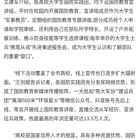
艾建军介绍，各高校大学生国防实践团，均下设国防教育宣
讲组，平时在校园内开展国防教育，宣讲组成员作为大学生
“军事教员”，定期组织国防教育专题讲座;部分成员经个人申
请和学院审核，还利用自己在部队所学特长，开设了户外拓
展训练、格斗防身技能等学生选修课程;每年举办的大学生士
兵“携笔从戎”先进事迹报告会，成为大学生认识和了解部队
的重要“窗口”。
“线下活动覆盖了全市高校，线上宣传也已逐步扩大辐射
面。”王剑斌告诉记者，各国防实践团充分发挥网络优势，形
成了国防教育新媒体传播矩阵，一大批如“燕大军协”“建设兵
团”“离海500米”“环保星火”等微信公众号、抖音账号先后上
线，常态开展线上国防教育讲座，直播交流从军经历、宣讲
征兵政策，热度最高的年浏览量可达13.5万人次。
“高校是国家培养人才的摇篮，具有多种资源优势，国防