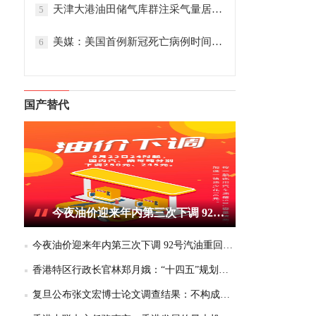
天津大港油田储气库群注采气量居全国首位
5
美媒：美国首例新冠死亡病例时间提前
6
国产替代
今夜油价迎来年内第三次下调 92号汽油重回6元区间
今夜油价迎来年内第三次下调 92号汽油重回6元区间
香港特区行政长官林郑月娥：“十四五”规划为香港带来千载难逢的机遇
复旦公布张文宏博士论文调查结果：不构成学术不端或学术不当