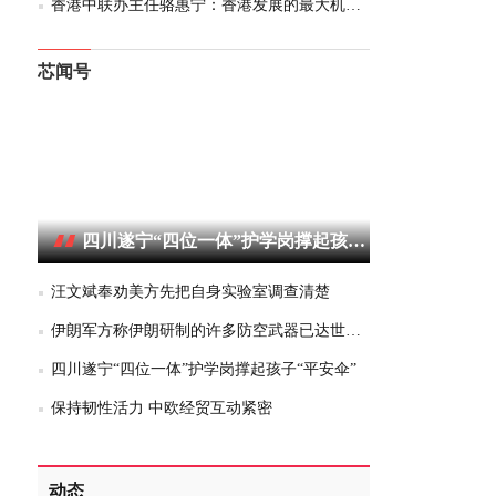
香港中联办主任骆惠宁：香港发展的最大机遇在内地
芯闻号
四川遂宁“四位一体”护学岗撑起孩子“平安伞”
汪文斌奉劝美方先把自身实验室调查清楚
伊朗军方称伊朗研制的许多防空武器已达世界水平
四川遂宁“四位一体”护学岗撑起孩子“平安伞”
保持韧性活力 中欧经贸互动紧密
动态