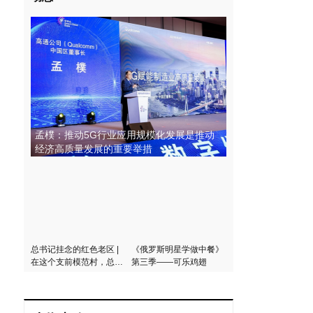
孟樸：推动5G行业应用规模化发展是推动
经济高质量发展的重要举措
总书记挂念的红色老区 |
《俄罗斯明星学做中餐》
在这个支前模范村，总书
第三季——可乐鸡翅
记说了三个“不能忘记”