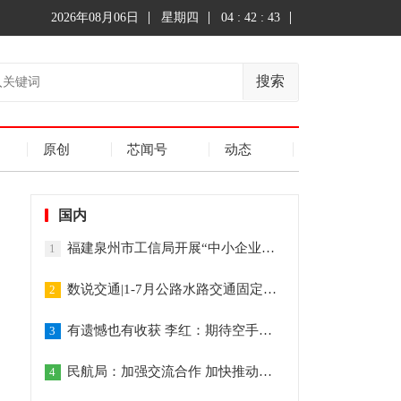
2026年08月06日
星期四
04 : 42 : 44
搜索
原创
芯闻号
动态
国内
福建泉州市工信局开展“中小企业服务月”活动
1
数说交通|1-7月公路水路交通固定资产投资达14694亿元
2
有遗憾也有收获 李红：期待空手道重回奥运的那天
3
民航局：加强交流合作 加快推动全球民航恢复发展
4