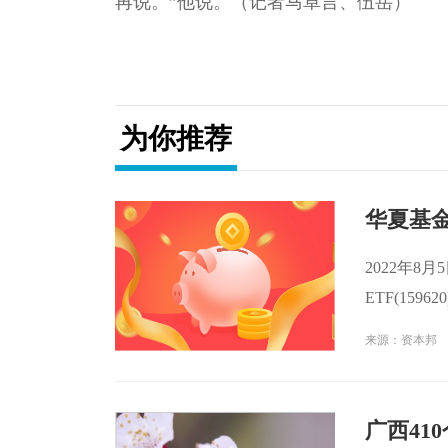
再说。”他说。（记者马卓言、伍岳）
关键词：
为你推荐
华夏基金
2022年8
ETF(159
交额1 17亿
来源：资本邦
广西41