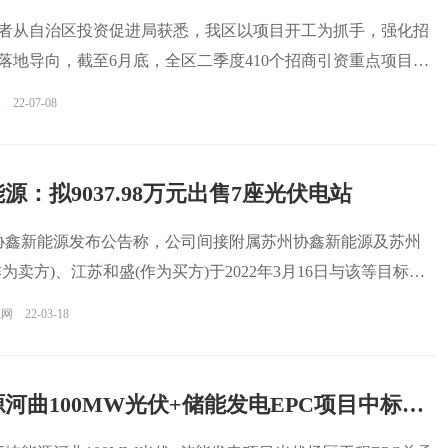
记者从自治区投资促进局获悉，我区以项目开工为抓手，强化招
落地导向，截至6月底，全区二季度410个招商引资重点项目开
报
22-07-08
源：拟9037.98万元出售7座光伏电站
，协鑫新能源发布公告称，公司间接附属苏州协鑫新能源及苏州
为卖方)、江苏和盛(作为买方)于2022年3月16日与该等目标公
源网
22-03-18
三峡能源河曲100MW光伏+储能发电EPC项目中标候选人公示