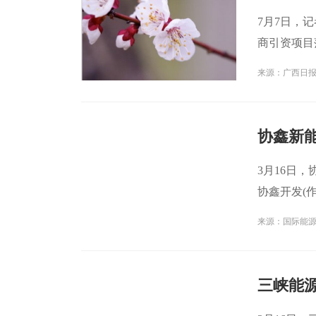
7月7日，
商引资项目
工
来源：广西日
协鑫新能
3月16日
协鑫开发(作
司
来源：国际能