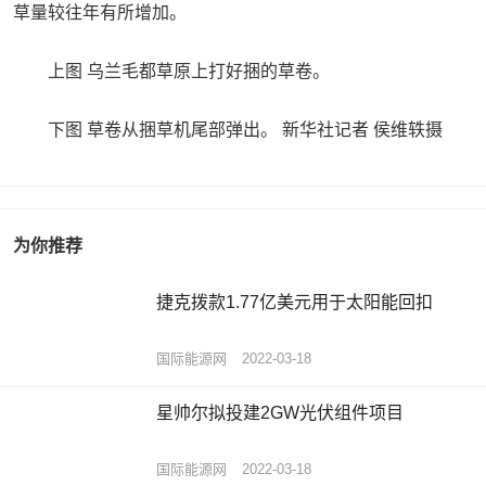
草量较往年有所增加。
上图 乌兰毛都草原上打好捆的草卷。
下图 草卷从捆草机尾部弹出。 新华社记者 侯维轶摄
为你推荐
捷克拨款1.77亿美元用于太阳能回扣
国际能源网
2022-03-18
星帅尔拟投建2GW光伏组件项目
国际能源网
2022-03-18