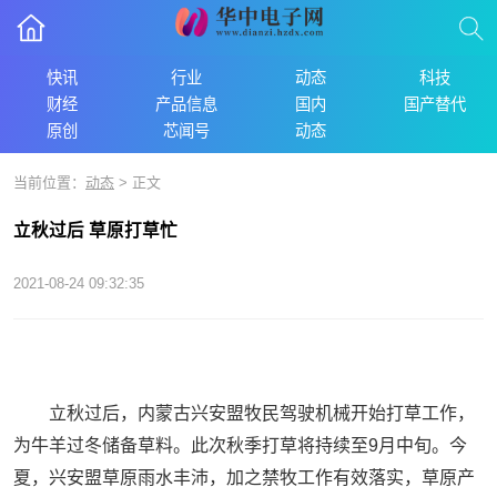
快讯
行业
动态
科技
财经
产品信息
国内
国产替代
原创
芯闻号
动态
当前位置：
动态
> 正文
立秋过后 草原打草忙
2021-08-24 09:32:35
立秋过后，内蒙古兴安盟牧民驾驶机械开始打草工作，
为牛羊过冬储备草料。此次秋季打草将持续至9月中旬。今
夏，兴安盟草原雨水丰沛，加之禁牧工作有效落实，草原产