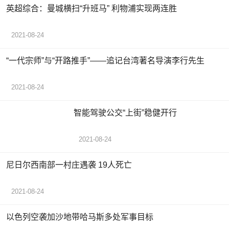
英超综合：曼城横扫“升班马” 利物浦实现两连胜
2021-08-24
“一代宗师”与“开路推手”——追记台湾著名导演李行先生
2021-08-24
智能驾驶公交“上街”稳健开行
2021-08-24
尼日尔西南部一村庄遇袭 19人死亡
2021-08-24
以色列空袭加沙地带哈马斯多处军事目标